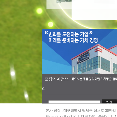
포장기계검색
찾으시는 제품을 있다면 기계명을 검
요.
검색
본사 공장 : 대구광역시 달서구 성서로 36안길 30
팩스 053)581-5337 ㅣ
대표자명 : 송원익 ㅣ
사