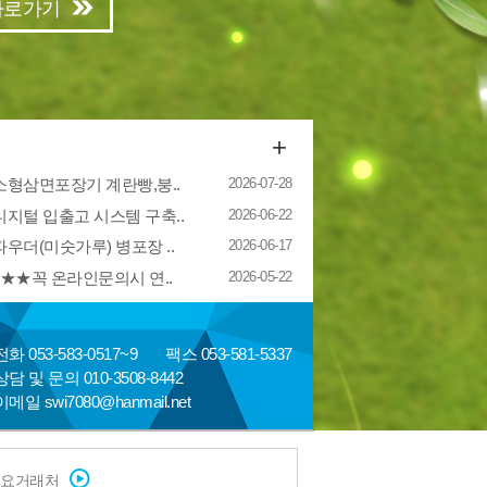
바로가기
+
 소형삼면포장기 계란빵,붕..
2026-07-28
디지털 입출고 시스템 구축..
2026-06-22
파우더(미숫가루) 병포장 ..
2026-06-17
★★꼭 온라인문의시 연..
2026-05-22
전화 053-583-0517~9
팩스 053-581-5337
상담 및 문의 010-3508-8442
이메일 swi7080@hanmail.net
요거래처