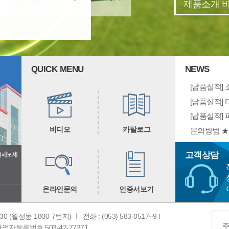
제품소개 
QUICK MENU
NEWS
[납품실적]
[납품실적] 
[납품실적] 
비디오
카탈로그
문의방법 ★
고객상담
색해보세
온라인문의
인증서보기
 (월성동 1800-7번지) ㅣ
전화 : (053) 583-0517~9 l
주
업자등록번호 503-42-77371