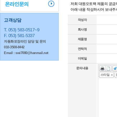
온라인문의
저희 대원오토팩 제품의 궁금
아래 내용 작성하시어 보내주
고객상담
작성자
T. 053) 583-0517~9
회사명
F. 053) 581-5337
제품명
자동화포장라인 담당 및 문의
010-3508-8442
연락처
Email : swi7080@hanmail.net
이메일
문의내용
스타일