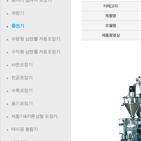
로타리 급대식 포장기
카테고리
계량기
제품명
충전기
모델명
제품동영상
수평형 삼면롤 자동포장기
수직형 삼면롤 자동포장기
사면포장기
진공포장기
수축포장기
용기포장기
제함기&카톤성형 포장기
테이핑 봉함기