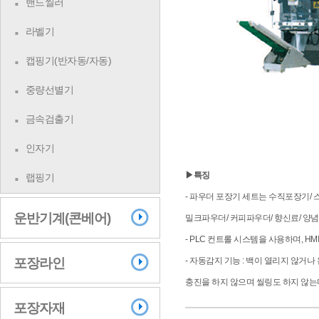
밴드씰러
라벨기
캡핑기(반자동/자동)
중량선별기
금속검출기
인자기
▶특징
랩핑기
- 파우더 포장기 세트는 수직포장기/
운반기계(콘베어)
밀크파우더/ 커피파우더/ 향신료/ 양념
- PLC 컨트롤 시스템을 사용하며, 
포장라인
- 자동감지 기능 : 백이 열리지 않거
충진을 하지 않으며 씰링도 하지 않는
포장자재