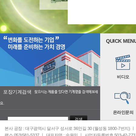
QUICK MEN
비디오
포장기계검색
찾으시는 제품을 있다면 기계명을 검색해보세
요.
온라인문의
검색
본사 공장 : 대구광역시 달서구 성서로 36안길 30 (월성동 1800-7번지) ㅣ
팩스 053)581-5337 ㅣ
대표자명 : 송원익 ㅣ
사업자등록번호 503-42-773